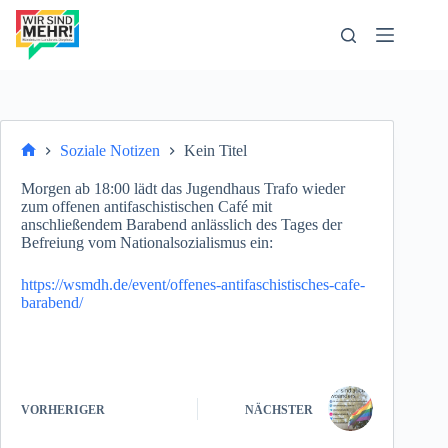
Zum
Inhalt
springen
Soziale Notizen
Kein Titel
Start
Morgen ab 18:00 lädt das Jugendhaus Trafo wieder
zum offenen antifaschistischen Café mit
anschließendem Barabend anlässlich des Tages der
Befreiung vom Nationalsozialismus ein:
https://wsmdh.de/event/offenes-antifaschistisches-cafe-
barabend/
VORHERIGER
NÄCHSTER