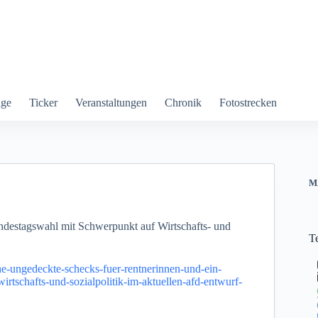
äge
Ticker
Veranstaltungen
Chronik
Fotostrecken
M
destagswahl mit Schwerpunkt auf Wirtschafts- und
T
he-ungedeckte-schecks-fuer-rentnerinnen-und-ein-
rtschafts-und-sozialpolitik-im-aktuellen-afd-entwurf-