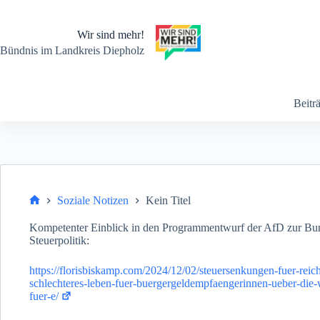
Zum
Inhalt
springen
Wir sind mehr!
Bündnis im Landkreis Diepholz
Beitr
Soziale Notizen
Kein Titel
Start
Kompetenter Einblick in den Programmentwurf der AfD zur Bun
Steuerpolitik:
https://florisbiskamp.com/2024/12/02/steuersenkungen-fuer-reic
schlechteres-leben-fuer-buergergeldempfaengerinnen-ueber-die-wi
fuer-e/