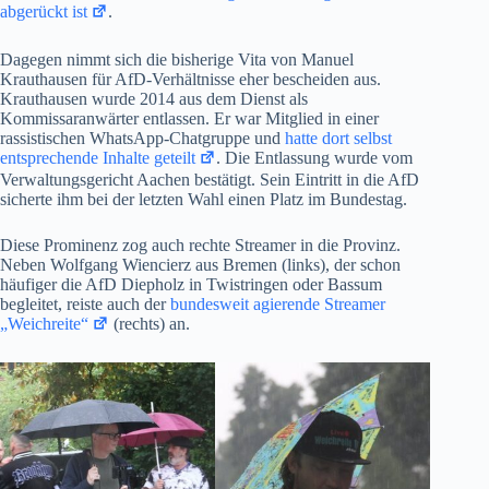
abgerückt ist
.
Dagegen nimmt sich die bisherige Vita von Manuel
Krauthausen für AfD-Verhältnisse eher bescheiden aus.
Krauthausen wurde 2014 aus dem Dienst als
Kommissaranwärter entlassen. Er war Mitglied in einer
rassistischen WhatsApp-Chatgruppe und
hatte dort selbst
entsprechende Inhalte geteilt
. Die Entlassung wurde vom
Verwaltungsgericht Aachen bestätigt. Sein Eintritt in die AfD
sicherte ihm bei der letzten Wahl einen Platz im Bundestag.
Diese Prominenz zog auch rechte Streamer in die Provinz.
Neben Wolfgang Wiencierz aus Bremen (links), der schon
häufiger die AfD Diepholz in Twistringen oder Bassum
begleitet, reiste auch der
bundesweit agierende Streamer
„Weichreite“
(rechts) an.