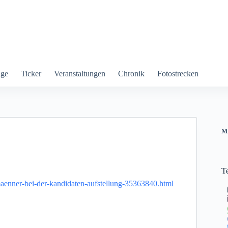
äge
Ticker
Veranstaltungen
Chronik
Fotostrecken
M
T
maenner-bei-der-kandidaten-aufstellung-35363840.html