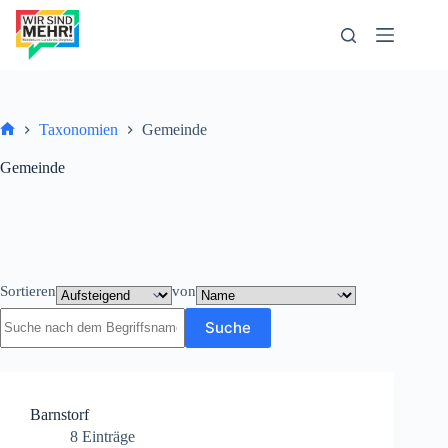
Zum
Inhalt
springen
Taxonomien
Gemeinde
Start
Gemeinde
Sortieren
von
Suche
Barnstorf
8
Einträge