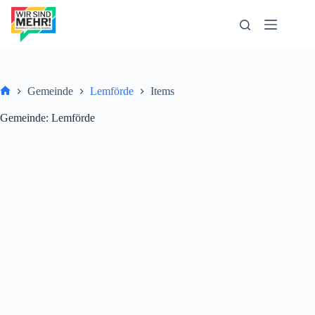
Zum
Inhalt
springen
Gemeinde
Lemförde
Items
Start
Gemeinde
Lemförde