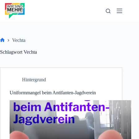
Zum
Inhalt
springen
Vechta
Start
Schlagwort
Vechta
Hintergrund
Uniformmangel beim Antifanten-Jagdverein