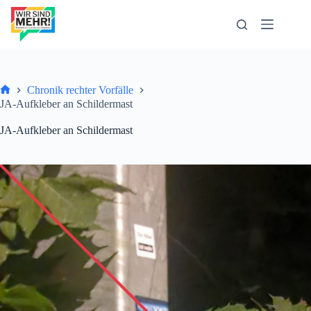
Zum
Inhalt
springen
Chronik rechter Vorfälle
Start
JA-Aufkleber an Schildermast
JA-Aufkleber an Schildermast