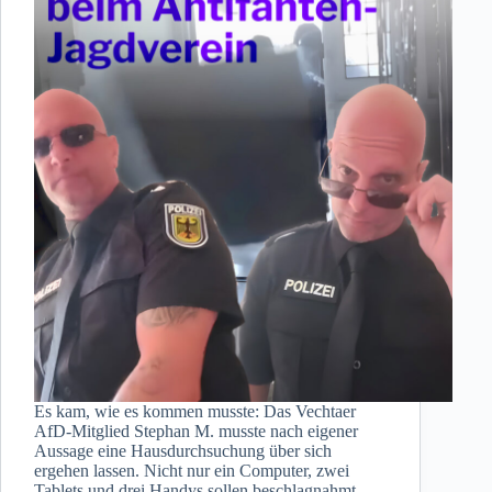
Es kam, wie es kommen musste: Das Vechtaer
AfD-Mitglied Stephan M. musste nach eigener
Aussage eine Hausdurchsuchung über sich
ergehen lassen. Nicht nur ein Computer, zwei
Tablets und drei Handys sollen beschlagnahmt