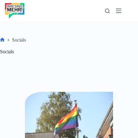
Zum
Inhalt
springen
Socials
Start
Socials