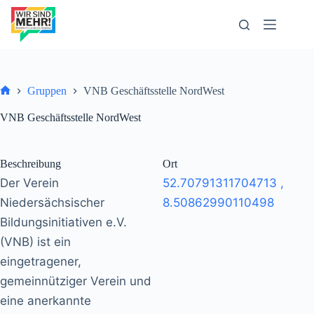
Zum
Inhalt
springen
Gruppen
VNB Geschäftsstelle NordWest
Start
VNB Geschäftsstelle NordWest
Beschreibung
Ort
Der Verein
52.70791311704713
,
Niedersächsischer
8.50862990110498
Bildungsinitiativen e.V.
(VNB) ist ein
eingetragener,
gemeinnütziger Verein und
eine anerkannte