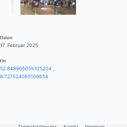
Datum
17. Februar 2025
Ort
52.848905055325204
,
8.727524065100654
Datenschutzhinweise
Kontakt
Impressum