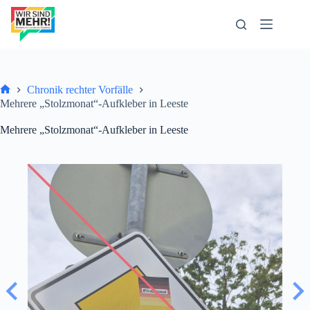
Zum
Inhalt
springen
Chronik rechter Vorfälle
Start
Mehrere „Stolzmonat“-Aufkleber in Leeste
Mehrere „Stolzmonat“-Aufkleber in Leeste