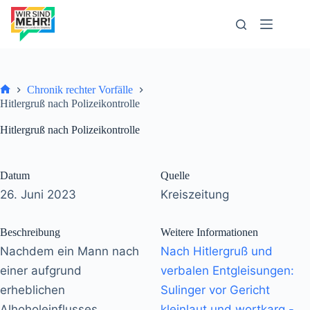
Zum
Inhalt
springen
Chronik rechter Vorfälle
Start
Hitlergruß nach Polizeikontrolle
Hitlergruß nach Polizeikontrolle
Datum
Quelle
26. Juni 2023
Kreiszeitung
Beschreibung
Weitere Informationen
Nachdem ein Mann nach
Nach Hitlergruß und
einer aufgrund
verbalen Entgleisungen:
erheblichen
Sulinger vor Gericht
Alhoholeinflusses
kleinlaut und wortkarg -