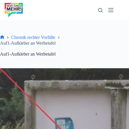
Zum
Inhalt
springen
Chronik rechter Vorfälle
Start
Auf1-Aufkleber an Werbetafel
Auf1-Aufkleber an Werbetafel