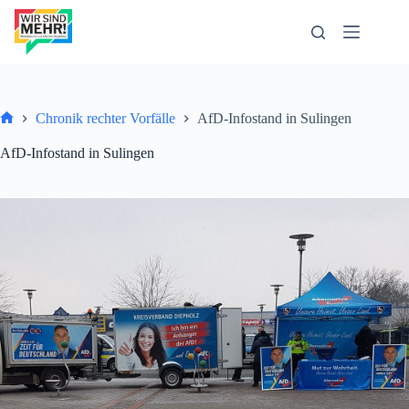
Zum
Inhalt
springen
Chronik rechter Vorfälle
AfD-Infostand in Sulingen
Start
AfD-Infostand in Sulingen