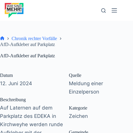
Zum
Inhalt
springen
Chronik rechter Vorfälle
Start
AfD-Aufkleber auf Parkplatz
AfD-Aufkleber auf Parkplatz
Datum
Quelle
12. Juni 2024
Meldung einer
Einzelperson
Beschreibung
Auf Laternen auf dem
Kategorie
Parkplatz des EDEKA in
Zeichen
Kirchweyhe werden runde
Aufkleber mit der
Gemeinde