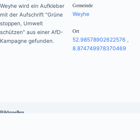
Weyhe wird ein Aufkleber
Gemeinde
Weyhe
mit der Aufschrift "Grüne
stoppen, Umwelt
Ort
schützen" aus einer AfD-
52.98578902622576
,
Kampagne gefunden.
8.874749978370469
Bildquellen
Weyhe 11.06.23 1: Privat
Datenschutzhinweise
Kontakt
Impressum
Copyright © 2026 Wir sind mehr! - Bündnis im Landkreis
Diepholz n.e.V.